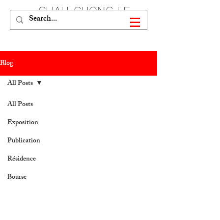
CHAU-CUONG LE
Blog
All Posts
All Posts
Exposition
Publication
Résidence
Bourse